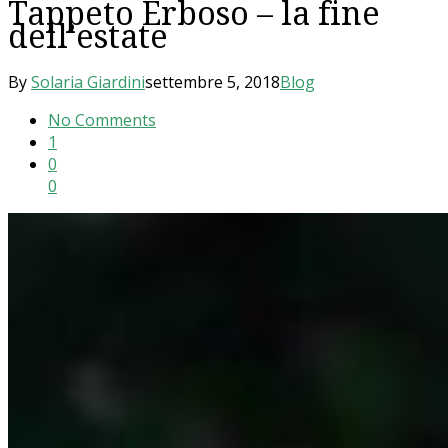
Tappeto Erboso – la fine
dell’estate
By
Solaria Giardini
settembre 5, 2018
Blog
No Comments
1
0
0