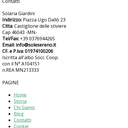
Contatti
Solaria Giardini
Indirizzo:
Piazza Ugo Dallò 23
Citta
: Castiglione delle stiviere
Cap 46043 -MN-
Tel/Fax:
+39 0376944265
Email: info@solesereno.it
CF. e P.iva: 01974100206
Iscritta all'albo Socc. Coop.
con il N° A104151
n.REA MN213333
PAGINE
Home
Storia
Chi Siamo
Blog
Contatti
Cookie