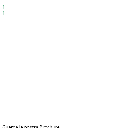
1
1
Guarda la nostra Brochure