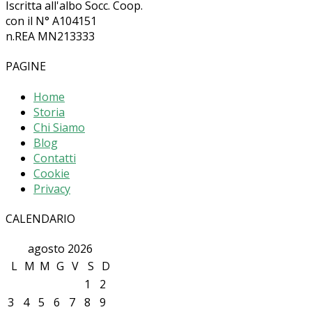
Iscritta all'albo Socc. Coop.
con il N° A104151
n.REA MN213333
PAGINE
Home
Storia
Chi Siamo
Blog
Contatti
Cookie
Privacy
CALENDARIO
agosto 2026
L
M
M
G
V
S
D
1
2
3
4
5
6
7
8
9