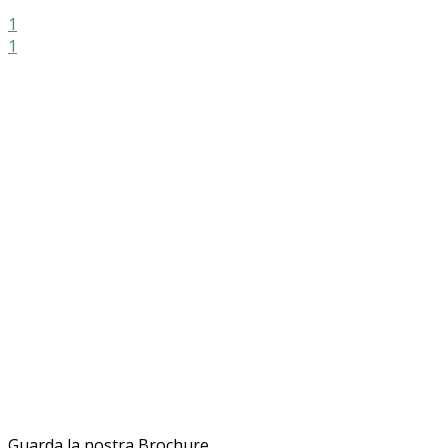
1
1
Guarda la nostra Brochure