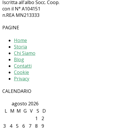
Iscritta all'albo Socc. Coop.
con il N° A104151
n.REA MN213333
PAGINE
Home
Storia
Chi Siamo
Blog
Contatti
Cookie
Privacy
CALENDARIO
agosto 2026
L
M
M
G
V
S
D
1
2
3
4
5
6
7
8
9