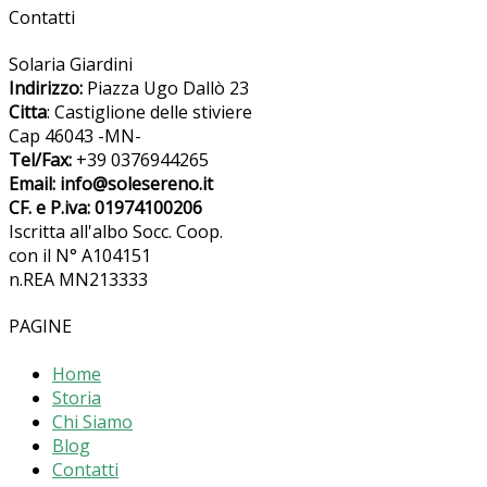
Contatti
Solaria Giardini
Indirizzo:
Piazza Ugo Dallò 23
Citta
: Castiglione delle stiviere
Cap 46043 -MN-
Tel/Fax:
+39 0376944265
Email: info@solesereno.it
CF. e P.iva: 01974100206
Iscritta all'albo Socc. Coop.
con il N° A104151
n.REA MN213333
PAGINE
Home
Storia
Chi Siamo
Blog
Contatti