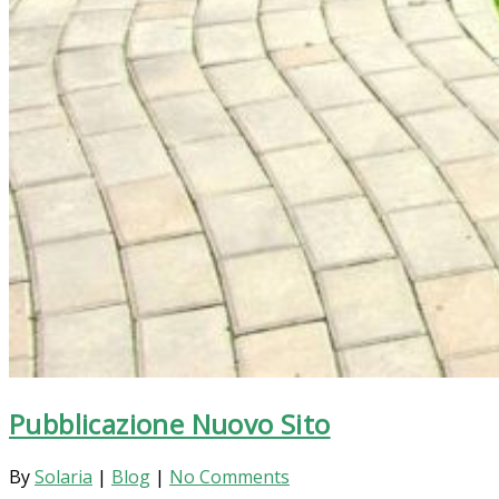
Pubblicazione Nuovo Sito
By
Solaria
|
Blog
|
No Comments