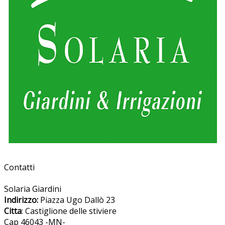
Contatti
Solaria Giardini
Indirizzo:
Piazza Ugo Dallò 23
Citta
: Castiglione delle stiviere
Cap 46043 -MN-