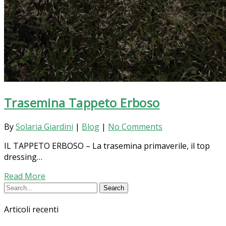
Trasemina Tappeto Erboso
By
Solaria Giardini
|
Blog
|
No Comments
IL TAPPETO ERBOSO – La trasemina primaverile, il top
dressing…
Read More
Articoli recenti