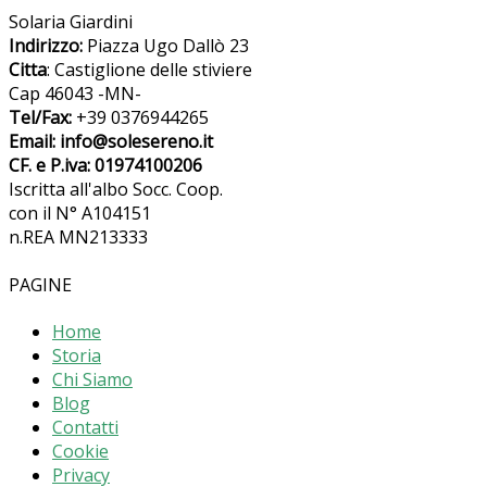
Solaria Giardini
Indirizzo:
Piazza Ugo Dallò 23
Citta
: Castiglione delle stiviere
Cap 46043 -MN-
Tel/Fax:
+39 0376944265
Email: info@solesereno.it
CF. e P.iva: 01974100206
Iscritta all'albo Socc. Coop.
con il N° A104151
n.REA MN213333
PAGINE
Home
Storia
Chi Siamo
Blog
Contatti
Cookie
Privacy