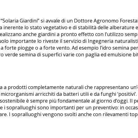
i, “Solaria Giardini” si avvale di un Dottore Agronomo Foresta
inerente lo stato vegetativo e di stabilità delle alberature e
realizzano anche giardini a pronto effetto con l’utilizzo semp
uolo importante lo riveste il servizio di Ingegneria naturalist
ti a forte piogge o a forte vento. Ad esempio l’idro semina p
nero verde semina di superfici varie con paglia ed emulsione 
ativa a prodotti completamente naturali che rappresentano un
icrorganismi arricchiti da batteri utili e da funghi ‘positivi’.
 sostenibile è sempre più fondamentale al giorno d’oggi. Il 
che i sopralluoghi sono importanti per un preventivo: in occas
uare. I sopralluoghi vengono svolti anche con rilevamenti top