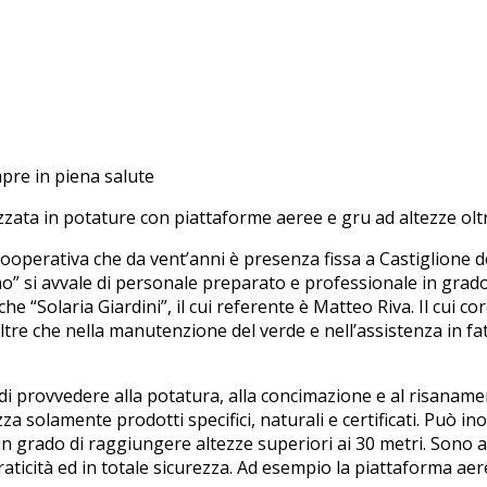
mpre in piena salute
lizzata in potature con piattaforme aeree e gru ad altezze oltr
 Cooperativa che da vent’anni è presenza fissa a Castiglione d
eno” si avvale di personale preparato e professionale in grado
e “Solaria Giardini”, il cui referente è Matteo Riva. Il cui c
 oltre che nella manutenzione del verde e nell’assistenza in fa
di provvedere alla potatura, alla concimazione e al risanament
izza solamente prodotti specifici, naturali e certificati. Può
 grado di raggiungere altezze superiori ai 30 metri. Sono a 
ticità ed in totale sicurezza. Ad esempio la piattaforma aerea