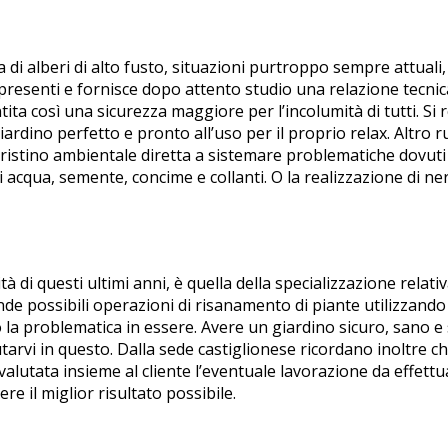
a di alberi di alto fusto, situazioni purtroppo sempre attual
presenti e fornisce dopo attento studio una relazione tecnica 
ta così una sicurezza maggiore per l’incolumità di tutti. Si 
giardino perfetto e pronto all’uso per il proprio relax. Altro r
i ripristino ambientale diretta a sistemare problematiche dovu
di acqua, semente, concime e collanti. O la realizzazione di 
à di questi ultimi anni, è quella della specializzazione rel
ende possibili operazioni di risanamento di piante utilizzando m
 la problematica in essere. Avere un giardino sicuro, sano e
iutarvi in questo. Dalla sede castiglionese ricordano inoltre 
 valutata insieme al cliente l’eventuale lavorazione da effett
re il miglior risultato possibile.