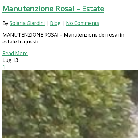
Manutenzione Rosai – Estate
By
Solaria Giardini
|
Blog
|
No Comments
MANUTENZIONE ROSAI – Manutenzione dei rosai in
estate In questi…
Read More
Lug
13
1