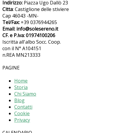
Indirizzo:
Piazza Ugo Dallò 23
Citta
: Castiglione delle stiviere
Cap 46043 -MN-
Tel/Fax:
+39 0376944265
Email: info@solesereno.it
CF. e P.iva: 01974100206
Iscritta all'albo Socc. Coop.
con il N° A104151
n.REA MN213333
PAGINE
Home
Storia
Chi Siamo
Blog
Contatti
Cookie
Privacy
CALENDARIO