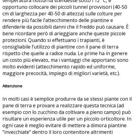
temperatura notturna scendesse sotto i 12° C, è
opportuno collocare dei piccoli tunnel provvisori (40-50
cm di larghezza per 40-50 di altezza) sulle colture per
rendere più facile l’attecchimento delle piantine e
difenderle da possibili danni che il freddo può causare. È
bene ricordare però di arieggiare anche queste piccole
protezioni. Quando si effettuano i trapianti, è
consigliabile l’utilizzo di piantine con il pane di terra
rispetto che quelle a radice nuda. Le prime ha in genere
un costo più elevato, ma i vantaggi che apportano sono
molto evidenti (attecchimento rapido ed uniforme,
maggiore precocità, impiego di migliori varietà, etc.).
Attenzione
In molti casi è semplice produrre da se stessi piante con il
pane di terra e provare a realizzare questa tecnica (ad
esempio con lo zucchino da coltivare a pieno campo) può
risultare un esperienza utile per un piccolo orticoltore. In
ogni case è meglio evitare di mettere a dimora piantine
“invecchiate” dentro il loro contenitore altrimenti